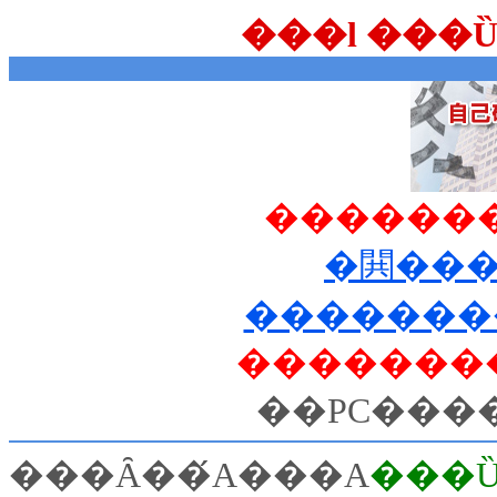
���l ���
�������
�閧���
�������
��������
���Ȃ��́A���A
���Ȕ